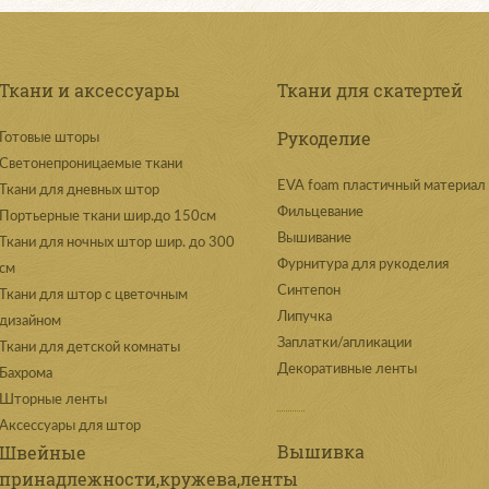
Ткани и аксессуары
Ткани для скатертей
Рукоделие
Готовые шторы
Светонепроницаемые ткани
EVA foam пластичный материал
Ткани для дневных штор
Фильцевание
Портьерные ткани шир.до 150см
Вышивание
Ткани для ночных штор шир. до 300
Фурнитура для рукоделия
см
Синтепон
Ткани для штор с цветочным
Липучка
дизайном
Заплатки/апликации
Ткани для детской комнаты
Декоративные ленты
Бахрома
Шторные ленты
Аксессуары для штор
Вышивка
Швейные
принадлежности,кружева,ленты