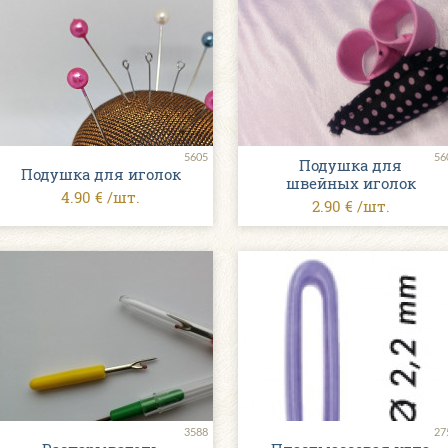
5605
56
Подушка для
Подушка для иголок
швейных иголок
4.90 € /шт.
2.90 € /шт.
3588
27