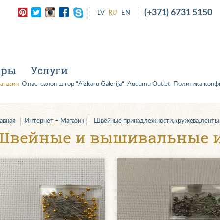
(+371) 6731 5150
LV
RU
EN
оры
Услуги
агазин
О нас
салон штор "Aizkaru Galerija"
Audumu Outlet
Политика конф
лавная
Интернет – Магазин
Швейные принадлежности,кружева,ленты
Швейные и вышивальные 