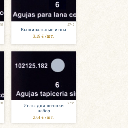
45
2742
Вышивальные иглы
3.19 € /шт.
38
2736
Иглы для штопки
набор
2.61 € /шт.