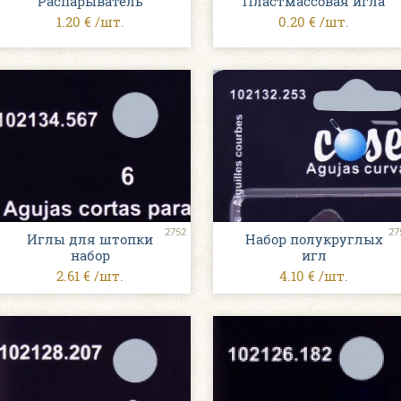
Распарыватель
Пластмассовая игла
1.20 € /шт.
0.20 € /шт.
2752
27
Иглы для штопки
Набор полукруглых
набор
игл
2.61 € /шт.
4.10 € /шт.