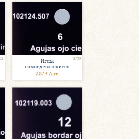
32
2730
Иглы
самовдевающиеся
2.87 € /шт.