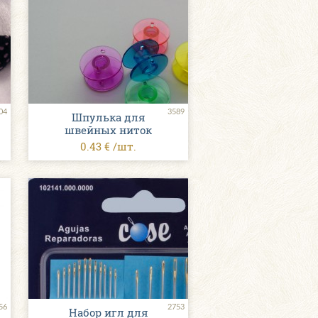
04
3589
Шпулька для
швейных ниток
0.43 € /шт.
56
2753
Набор игл для