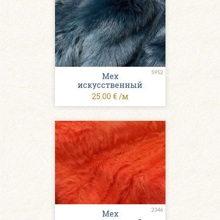
5952
Мех
искусственный
25.00 € /м
2346
Мех