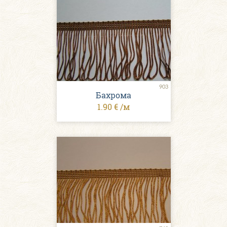
903
Бахрома
1.90 € /м