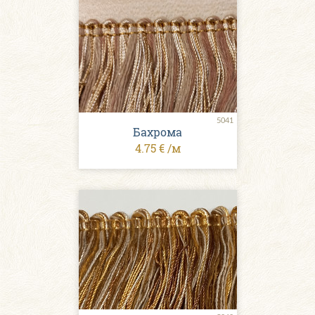
5041
Бахрома
4.75 € /м