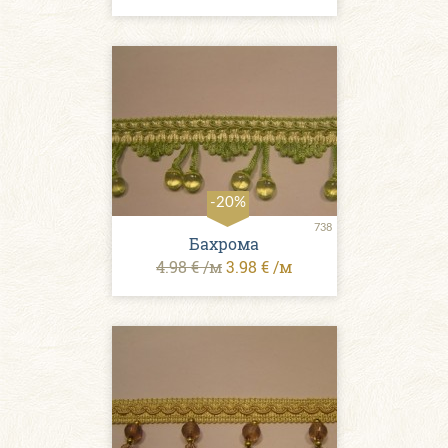
-20%
738
Бахрома
4.98 € /м
3.98 € /м