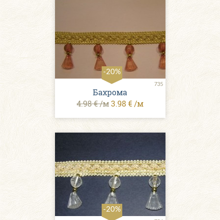
-20%
735
Бахрома
4.98 € /м
3.98 € /м
-20%