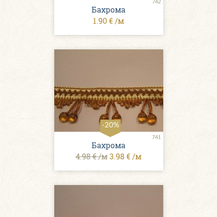
742
Бахрома
1.90 € /м
-20%
741
Бахрома
4.98 € /м
3.98 € /м