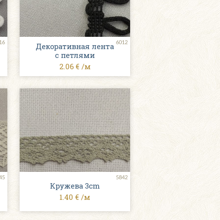
16
6012
Декоративная лента
с петлями
2.06 € /м
45
5842
Кружева 3cm
1.40 € /м