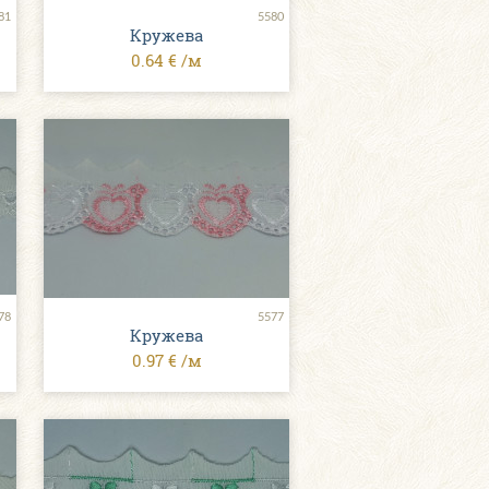
81
5580
Кружева
0.64 € /м
78
5577
Кружева
0.97 € /м