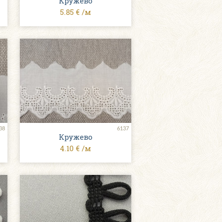
Кружево
5.85 € /м
38
6137
Кружево
4.10 € /м