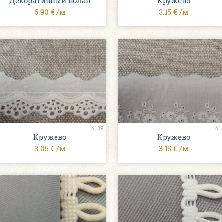
Декоративный волан
Кружево
6.90 € /м
3.15 € /м
6139
61
Кружево
Кружево
3.05 € /м
3.15 € /м