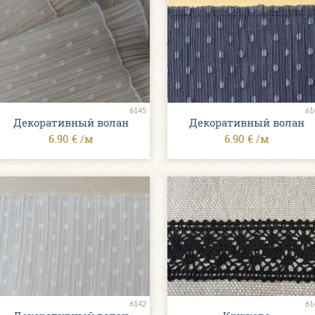
6145
61
Декоративный волан
Декоративный волан
6.90 € /м
6.90 € /м
6142
61