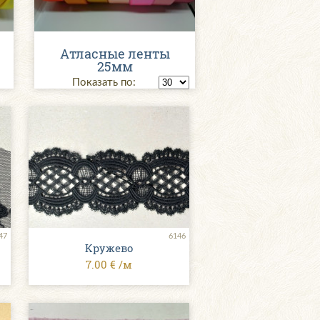
Атласные ленты
25мм
Показать по:
47
6146
Кружево
7.00 € /м