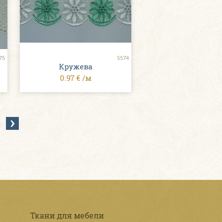
75
5574
Кружева
0.97 € /м
Ткани для мебели