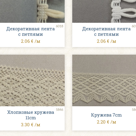
6018
60
Декоративная лента
Декоративная лента
с петлями
с петлями
2.06 € /м
2.06 € /м
5846
58
Хлопковые кружева
Кружева 7cm
11cm
2.20 € /м
3.30 € /м