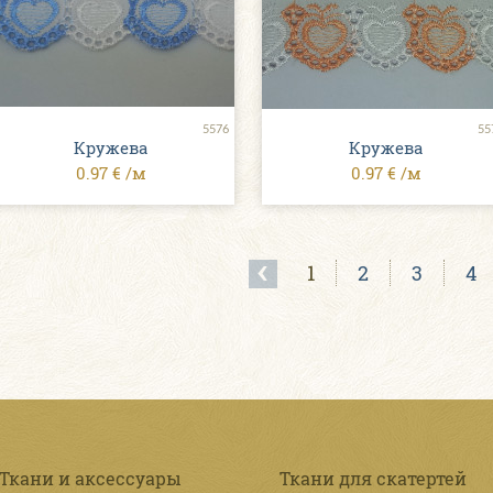
5576
55
Кружева
Кружева
0.97 € /м
0.97 € /м
1
2
3
4
Ткани и аксессуары
Ткани для скатертей