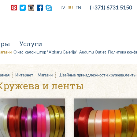
(+371) 6731 5150
LV
RU
EN
оры
Услуги
агазин
О нас
салон штор "Aizkaru Galerija"
Audumu Outlet
Политика конф
лавная
Интернет – Магазин
Швейные принадлежности,кружева,ленты
Kружева и ленты