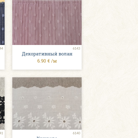
44
6143
Декоративный волан
6.90 € /м
41
6140