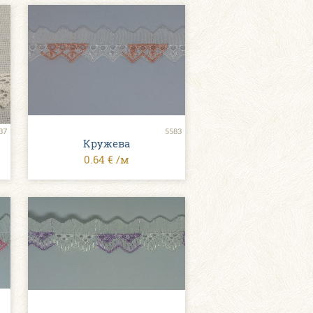
37
5583
Кружева
0.64 € /м