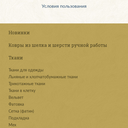
Условия пользования
Новинки
Ковры из шелка и шерсти ручной работы
Ткани
Ткани для одежды
Льняные и хлопчатобумажные ткани
Трикотажные ткани
Ткани в клетку
Вельвет
Фатовка
Сетка (фатин)
Подкладка
Мех