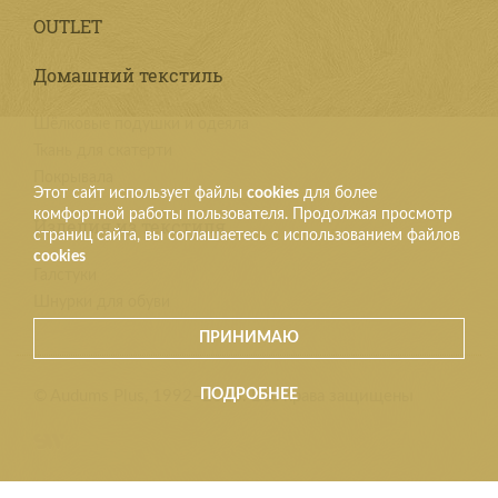
OUTLET
Домашний текстиль
Шёлковые подушки и одеяла
Ткань для скатерти
Покрывала
Этот сайт использует файлы
cookies
для более
комфортной работы пользователя. Продолжая просмотр
Изделия из текстиля
страниц сайта, вы соглашаетесь с использованием файлов
cookies
Галстуки
Шнурки для обуви
ПРИНИМАЮ
ПОДРОБНЕЕ
© Audums Plus, 1992–2026. Все права защищены