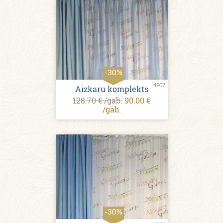
-30%
4907
Aizkaru komplekts
128.70 € /gab.
90.00 €
/gab.
-30%