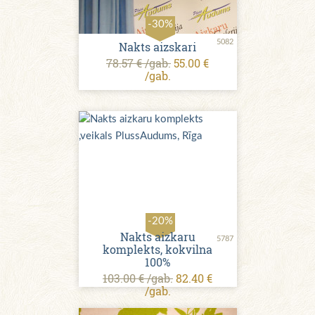
-30%
5082
Nakts aizskari
78.57 € /gab.
55.00 €
/gab.
-20%
Nakts aizkaru
5787
komplekts, kokvilna
100%
103.00 € /gab.
82.40 €
/gab.