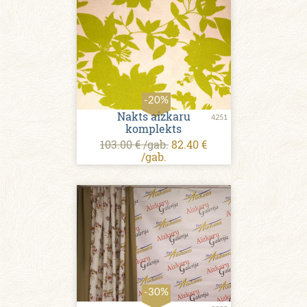
-20%
Nakts aizkaru
4251
komplekts
103.00 € /gab.
82.40 €
/gab.
-30%