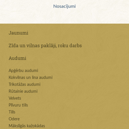
Nosacījumi
Jaunumi
Zīda un vilnas paklāji, roku darbs
Audumi
Apģērbu audumi
Kokvilnas un lina audumi
Trikotāžas audumi
Rūtainie audumi
Velvets
Plīvuru tills
Tills
Odere
Mākslīgās kažokādas