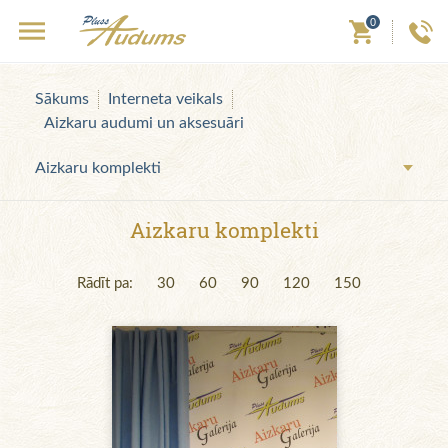
0
Sākums
Interneta veikals
Aizkaru audumi un aksesuāri
Aizkaru komplekti
Aizkaru komplekti
Rādīt pa:
30
60
90
120
150