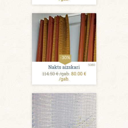
-30%
5080
Nakts aizskari
114.50 € /gab.
80.00 €
/gab.