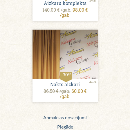
4904
Aizkaru komplekts
140.00 € /gab.
98.00 €
/gab.
-30%
4674
Nakts aizkari
86.50 € /gab.
60.00 €
/gab.
Apmaksas nosacījumi
Piegāde