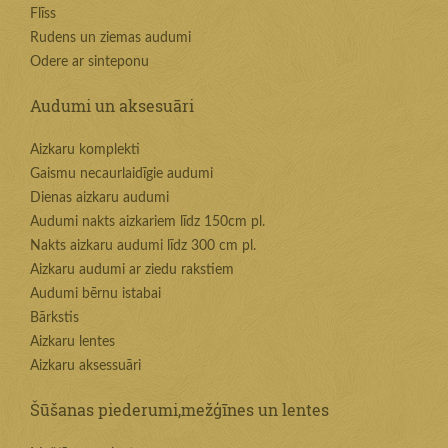
Flīss
Rudens un ziemas audumi
Odere ar sinteponu
Audumi un aksesuāri
Aizkaru komplekti
Gaismu necaurlaidīgie audumi
Dienas aizkaru audumi
Audumi nakts aizkariem līdz 150cm pl.
Nakts aizkaru audumi līdz 300 cm pl.
Aizkaru audumi ar ziedu rakstiem
Audumi bērnu istabai
Bārkstis
Aizkaru lentes
Aizkaru aksessuāri
Šūšanas piederumi,mežģīnes un lentes