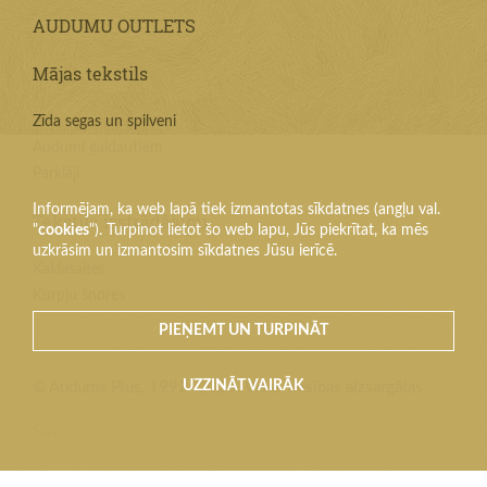
AUDUMU OUTLETS
Mājas tekstils
Zīda segas un spilveni
Audumi galdautiem
Parklāji
Informējam, ka web lapā tiek izmantotas sīkdatnes (angļu val.
Tekstila izstrādājumi
"
cookies
"). Turpinot lietot šo web lapu, Jūs piekrītat, ka mēs
uzkrāsim un izmantosim sīkdatnes Jūsu ierīcē.
Kaklasaites
Kurpju šnores
PIEŅEMT UN TURPINĀT
UZZINĀT VAIRĀK
© Audums Plus, 1992–2026. Visas tiesības aizsargātas