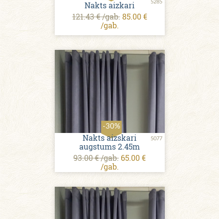
5285
Nakts aizkari
121.43 € /gab.
85.00 €
/gab.
-30%
Nakts aizskari
5077
augstums 2.45m
93.00 € /gab.
65.00 €
/gab.