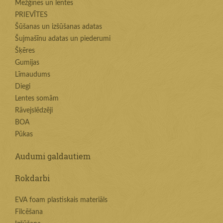
Mežģīnes un lentes
PRIEVĪTES
Šūšanas un izšūšanas adatas
Šujmašīnu adatas un piederumi
Šķēres
Gumijas
Līmaudums
Diegi
Lentes somām
Rāvejslēdzēji
BOA
Pūkas
Audumi galdautiem
Rokdarbi
EVA foam plastiskais materiāls
Filcēšana