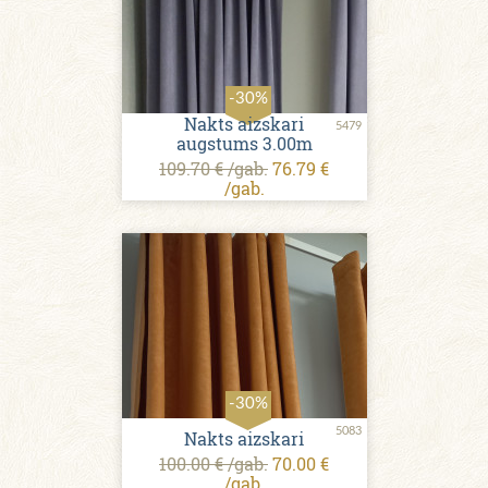
-30%
Nakts aizskari
5479
augstums 3.00m
109.70 € /gab.
76.79 €
/gab.
-30%
5083
Nakts aizskari
100.00 € /gab.
70.00 €
/gab.