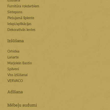
Izšūšana
Furnitūra rokdarbiem
Sintepons
Piešujamā līplente
Ielapi/aplikācijas
Dekoratīvās lentes
Izšūšana
Orhidea
Lanarte
Marjolein Bastin
Spilveni
Viss izšūšanai
VERVACO
Adīšana
Mēbeļu audumi